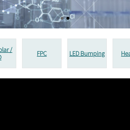
olar /
FPC
LED Bumping
Hea
D