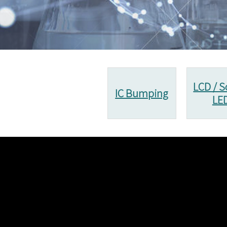
LCD / S
IC Bumping
LE