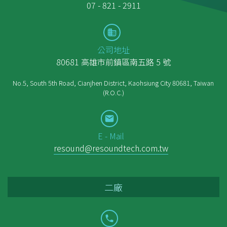
07 - 821 - 2911
公司地址
80681 高雄市前鎮區南五路 5 號
No.5, South 5th Road, Cianjhen District, Kaohsiung City 80681, Taiwan
(R.O.C.)
E - Mail
resound@resoundtech.com.tw
二廠