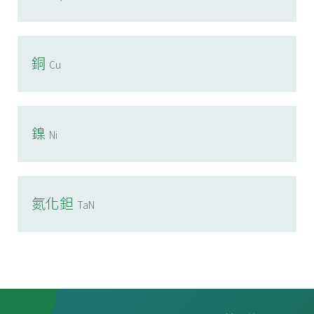
銅
Cu
鎳
Ni
氮化鉭
TaN