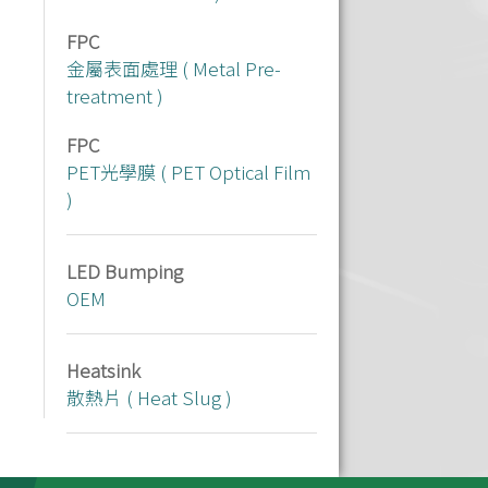
FPC
金屬表面處理 ( Metal Pre-
treatment )
FPC
PET光學膜 ( PET Optical Film
)
LED Bumping
OEM
Heatsink
散熱片 ( Heat Slug )