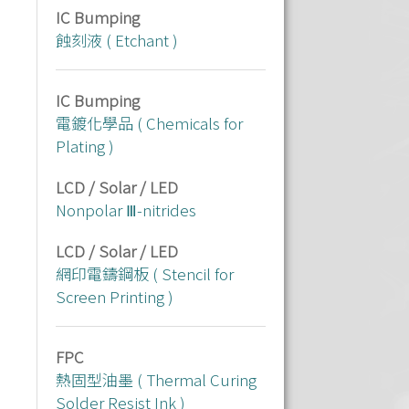
IC Bumping
蝕刻液 ( Etchant )
IC Bumping
電鍍化學品 ( Chemicals for
Plating )
LCD / Solar / LED
Nonpolar Ⅲ-nitrides
LCD / Solar / LED
網印電鑄鋼板 ( Stencil for
Screen Printing )
FPC
熱固型油墨 ( Thermal Curing
Solder Resist Ink )