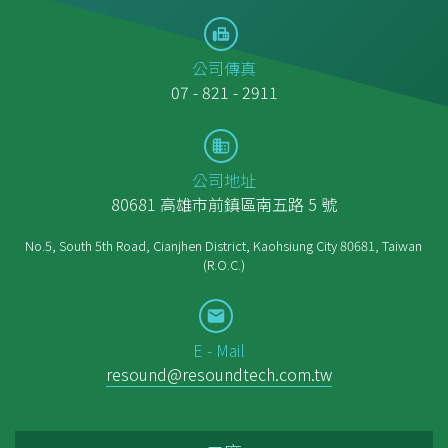
公司傳真
07 - 821 - 2911
公司地址
80681 高雄市前鎮區南五路 5 號
No.5, South 5th Road, Cianjhen District, Kaohsiung City 80681, Taiwan
(R.O.C.)
E - Mail
resound@resoundtech.com.tw