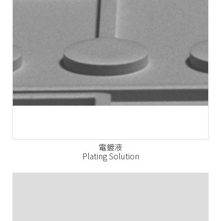
電鍍液
Plating Solution